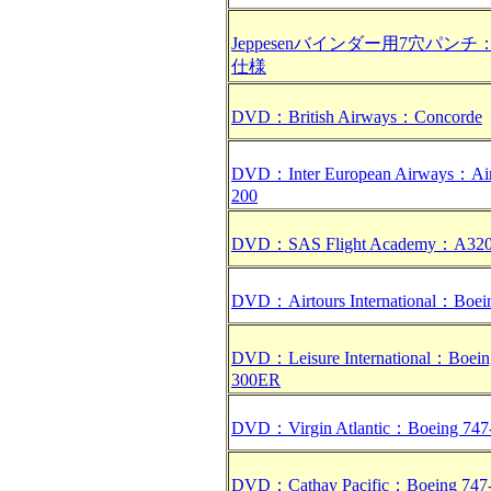
Jeppesenバインダー用7穴パンチ：Sp
仕様
DVD：British Airways：Concorde
DVD：Inter European Airways：Air
200
DVD：SAS Flight Academy：A320 
DVD：Airtours International：Boei
DVD：Leisure International：Boein
300ER
DVD：Virgin Atlantic：Boeing 747-
DVD：Cathay Pacific：Boeing 747