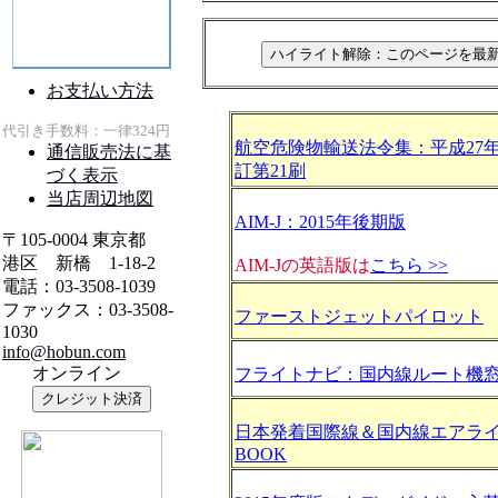
航空危険物輸送法令集：平成27年
訂第21刷
AIM-J：2015年後期版
AIM-Jの英語版は
こちら >>
ファーストジェットパイロット
フライトナビ：国内線ルート機
日本発着国際線＆国内線エアライン
BOOK