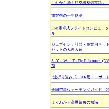
これから学ぶ航空機整備英語マ
旅客機の一生物語
E6B電卓式フライトコンピュー
ル
ジェプセン：計器・事業用キット
セットのみ再入荷
So You Want To Fly Helicopters
荷
3連折り畳み式・IFR用ニーボー
全国空港ウォッチングガイド：20
よくわかる高層気象の知識