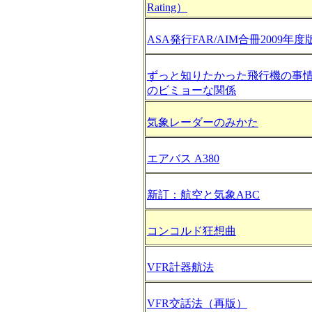
Rating）
ASA発行FAR/AIM合冊2009年度
ずっと知りたかった飛行機の事
のビミョーな関係
気象レーダーのみかた
エアバス A380
新訂：航空と気象ABC
コンコルド狂想曲
VFR計器航法
VFR交話法（再版）