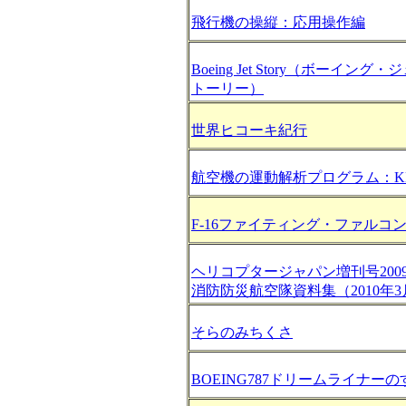
飛行機の操縦：応用操作編
Boeing Jet Story（ボーイン
トーリー）
世界ヒコーキ紀行
航空機の運動解析プログラム：K
F-16ファイティング・ファルコ
ヘリコプタージャパン増刊号200
消防防災航空隊資料集（2010年3
そらのみちくさ
BOEING787ドリームライナー