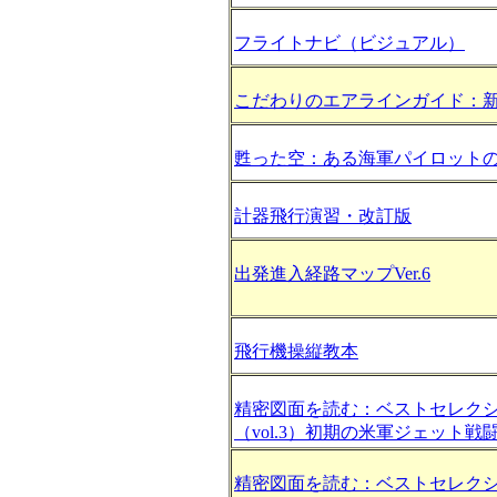
フライトナビ（ビジュアル）
こだわりのエアラインガイド：
甦った空：ある海軍パイロット
計器飛行演習・改訂版
出発進入経路マップVer.6
飛行機操縦教本
精密図面を読む：ベストセレク
（vol.3）初期の米軍ジェット戦
精密図面を読む：ベストセレク