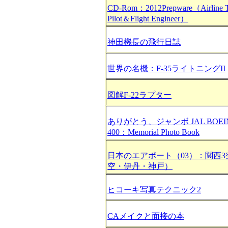
CD-Rom：2012Prepware（Airline Tr
Pilot＆Flight Engineer）
神田機長の飛行日誌
世界の名機：F-35ライトニングII
図解F-22ラプター
ありがとう、ジャンボ JAL BOEING
400：Memorial Photo Book
日本のエアポート（03）：関西3
空・伊丹・神戸）
ヒコーキ写真テクニック2
CAメイクと面接の本