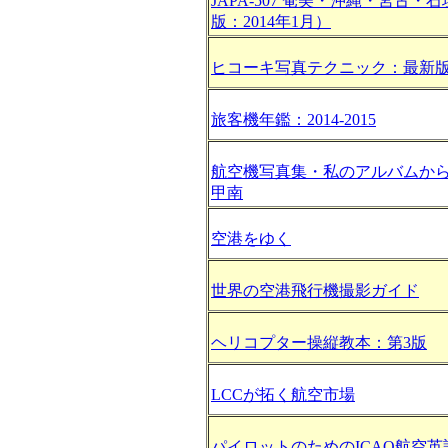
JAPA-507 奄美・沖縄・宮古・石
版：2014年1月）
ヒコーキ写真テクニック：最新
旅客機年鑑：2014-2015
航空機写真集・私のアルバムか
甲南
空港をゆく
世界の空港飛行機撮影ガイド
ヘリコプター操縦教本：第3版
LCCが拓く航空市場
パイロットのためのICAO航空