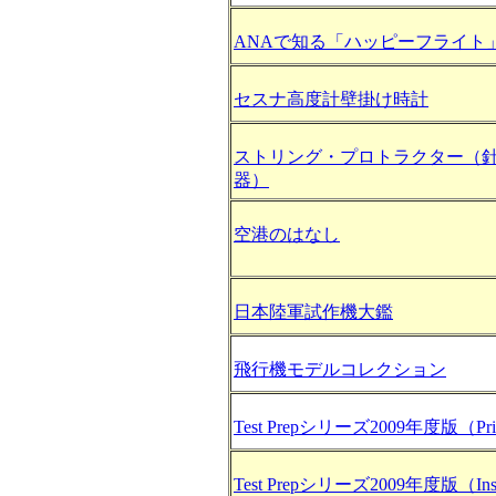
ANAで知る「ハッピーフライト
セスナ高度計壁掛け時計
ストリング・プロトラクター（
器）
空港のはなし
日本陸軍試作機大鑑
飛行機モデルコレクション
Test Prepシリーズ2009年度版（Priva
Test Prepシリーズ2009年度版（Inst