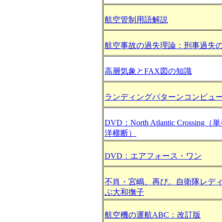
航空管制用語解説
航空事故の過失理論：刑事過失
高層気象とFAX図の知識
ランディングパターンコンピュ
DVD：North Atlantic Crossi
洋横断）
DVD：エアフォース・ワン
不肖・宮嶋、再び。自衛隊レデ
ぶ大和撫子
航空機の運航ABC：改訂版