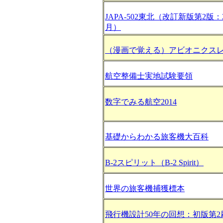
JAPA-502東北（改訂新版第2版：2
月）
（漫画で覚える）アビオニクス
航空整備士実地試験要領
数字でみる航空2014
基礎からわかる旅客機大百科
B-2スピリット（B-2 Spirit）
世界の旅客機捕獲標本
飛行機設計50年の回想：初版第2