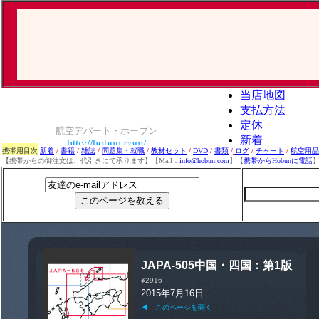
携帯用目次
新着
/
書籍
/
雑誌
/
問題集・就職
/
教材セット
/
DVD
/
書類
/
ログ
/
チャート
/
航空用品
【携帯からの御注文は、代引きにて承ります】【Mail：
info@hobun.com
】【
携帯からHobunに電話