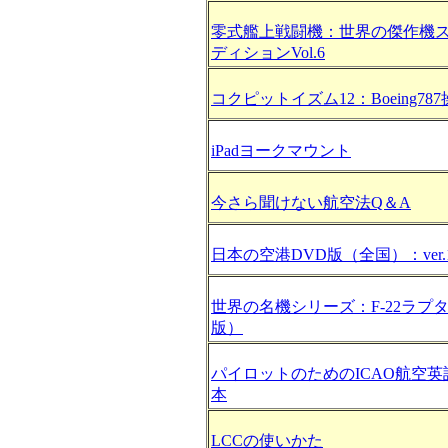
零式艦上戦闘機：世界の傑作機
ディションVol.6
コクピットイズム12：Boeing7
iPadヨークマウント
今さら聞けない航空法Q＆A
日本の空港DVD版（全国）：ver.11-1
世界の名機シリーズ：F-22ラプ
版）
パイロットのためのICAO航空
本
LCCの使いかた