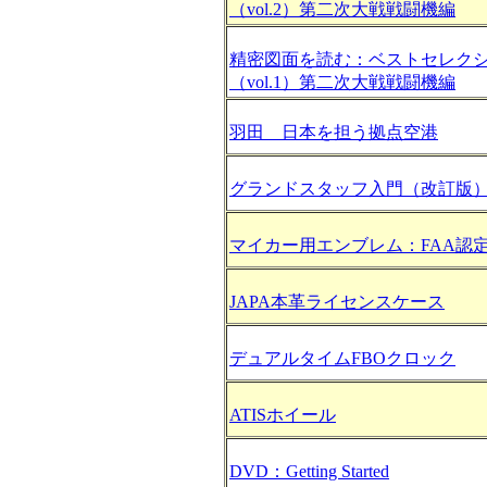
（vol.2）第二次大戦戦闘機編
精密図面を読む：ベストセレク
（vol.1）第二次大戦戦闘機編
羽田 日本を担う拠点空港
グランドスタッフ入門（改訂版
マイカー用エンブレム：FAA認定Av
JAPA本革ライセンスケース
デュアルタイムFBOクロック
ATISホイール
DVD：Getting Started