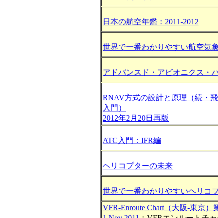
日本の航空年鑑：2011-2012
世界で一番わかりやすい航空気
アドバンスド・アビオニクス・
RNAV方式の設計と原理（続・
入門）
2012年2月20日再版
ATC入門：IFR編
ヘリコプターの未来
世界で一番わかりやすいヘリコ
VFR-Enroute Chart（大阪-東京）第5
1 Nov 2011
：VFRエンルートチャ