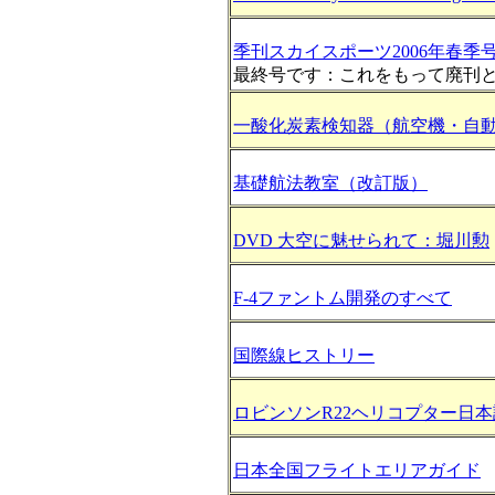
季刊スカイスポーツ2006年春季号：V
最終号です：これをもって廃刊
一酸化炭素検知器（航空機・自
基礎航法教室（改訂版）
DVD 大空に魅せられて：堀川勲
F-4ファントム開発のすべて
国際線ヒストリー
ロビンソンR22ヘリコプター日
日本全国フライトエリアガイド