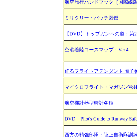
航空旅行ハンドブック［国際線版
ミリタリー・パッチ図鑑
【DVD】トップガンへの道：第2
空港着陸コースマップ：Ver.4
踊るフライトアテンダント 旬子
マイクロフライト・マガジンVol4 N
航空機計器型時計各種
DVD：Pilot's Guide to Runway Safe
西方の精強部隊：陸上自衛隊訓