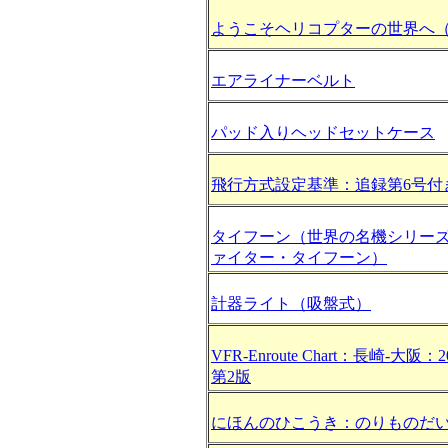
ようこそヘリコプターの世界へ
エアライナーベルト
パッド入りヘッドセットケース
飛行方式設定基準：追録第6号付
タイフーン（世界の名機シリー
ァイター・タイフーン）
計器ライト（吸盤式）
VFR-Enroute Chart：長崎-大阪：
第2版
にほんのひこうき：のりものだい