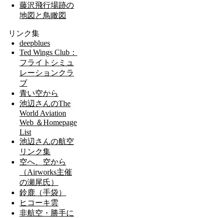
藤沢飛行場跡の
地図と鳥瞰図
リンク集
deepblues
Ted Wings Club：
フライトシミュ
レーションクラ
ブ
青い空から
池辺さんのThe
World Aviation
Web ＆Homepage
List
池辺さんの航空
リンク集
空へ、空から
（Airworks主催
の瀬尾氏）
鈴鹿（手袋）
ヒコーキ雲
非航空・勝手に