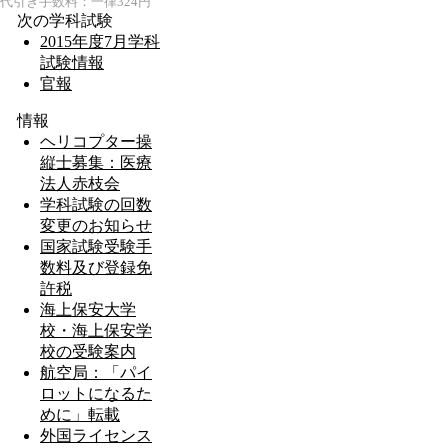
代引き手数料：一律324円
次の学科試験
2015年度7月学科
試験情報
官報
情報
ヘリコプター操
縦士募集：医療
法人赤枝会
学科試験の回数
変更のお知らせ
国家試験受験手
数料及び登録免
許税
海上保安大学
校・海上保安学
校の受験案内
航空局：「パイ
ロットになるた
めに」転載
外国ライセンス