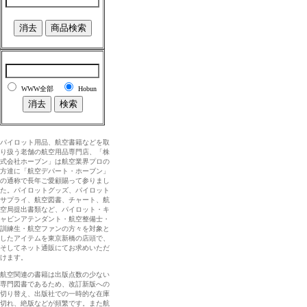
WWW全部
Hobun
パイロット用品、航空書籍などを取
り扱う老舗の航空用品専門店、「株
式会社ホーブン」は航空業界プロの
方達に「航空デパート・ホーブン」
の通称で長年ご愛顧賜って参りまし
た。パイロットグッズ、パイロット
サプライ、航空図書、チャート、航
空局提出書類など、パイロット・キ
ャビンアテンダント・航空整備士・
訓練生・航空ファンの方々を対象と
したアイテムを東京新橋の店頭で、
そしてネット通販にてお求めいただ
けます。
航空関連の書籍は出版点数の少ない
専門図書であるため、改訂新版への
切り替え、出版社での一時的な在庫
切れ、絶版などが頻繁です。また航