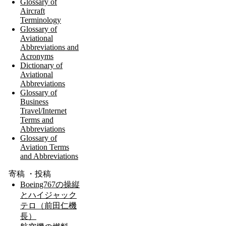
Glossary of
Aircraft
Terminology
Glossary of
Aviational
Abbreviations and
Acronyms
Dictionary of
Aviational
Abbreviations
Glossary of
Business
Travel/Internet
Terms and
Abbreviations
Glossary of
Aviation Terms
and Abbreviations
寄稿 ・投稿
Boeing767の操縦
とハイジャック
テロ（前田仁機
長）