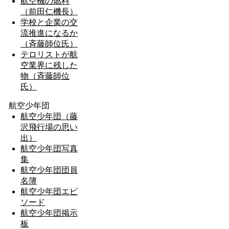
航空機の燃料
（前田仁機長）
学校と企業の交
流推進になるか
（斉藤師位氏）
テロリストが航
空業界に残した
物（斉藤師位
氏）
航空少年団
航空少年団（藤
沢飛行場の思い
出）
航空少年団写真
集
航空少年団団員
名簿
航空少年団エピ
ソード
航空少年団掲示
板