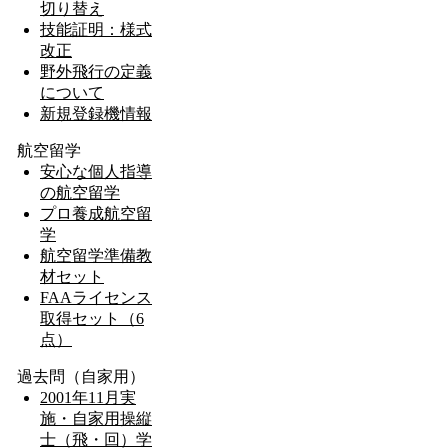
切り替え
技能証明：様式
改正
野外飛行の定義
について
新規登録機情報
航空留学
安心な個人指導
の航空留学
プロ養成航空留
学
航空留学準備教
材セット
FAAライセンス
取得セット（6
点）
過去問（自家用）
2001年11月実
施・自家用操縦
士（飛・回）学