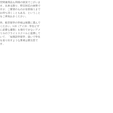
空関連用品も同様の状況でございま
す。出来る限り、即日対応の体勢で
すが、ご要望のものが全部揃うまで
お待ち頂くこともある、ということ
をご承知おきください。
尚、航空留学の学校は慎重に選んで
ください。I-20（アイ20：学生ビザ
に必要な書類）を発行できないアメ
リカのフライトスクールと提携して
いて、「短期語学留学」扱いで学生
を送り出すような業者は要注意で
す。