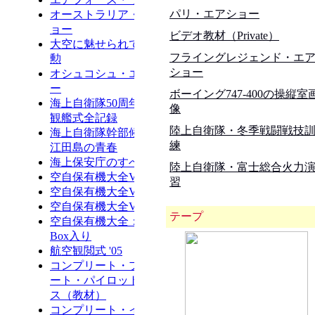
パリ・エアショー
ビデオ教材（Private）
フライングレジェンド・エ
ショー
ボーイング747-400の操縦室
像
陸上自衛隊・冬季戦闘戦技
練
陸上自衛隊・富士総合火力
習
テープ