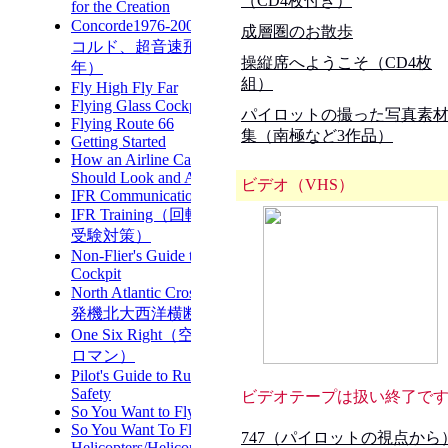
（CD4枚付き）
成層圏のお散歩
操縦席へようこそ（CD4枚
組）
パイロットの撮った写真素
集（南極など3作品）
ビデオ（VHS）
ビデオテープは扱い終了で
747（パイロットの視点から