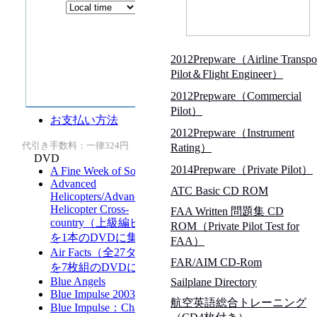
2012Prepware（Airline Transpo
Pilot＆Flight Engineer）
2012Prepware（Commercial
Pilot）
2012Prepware（Instrument
Rating）
2014Prepware（Private Pilot）
ATC Basic CD ROM
FAA Written 問題集 CD
ROM（Private Pilot Test for
FAA）
FAR/AIM CD-Rom
Sailplane Directory
航空英語総合トレーニング