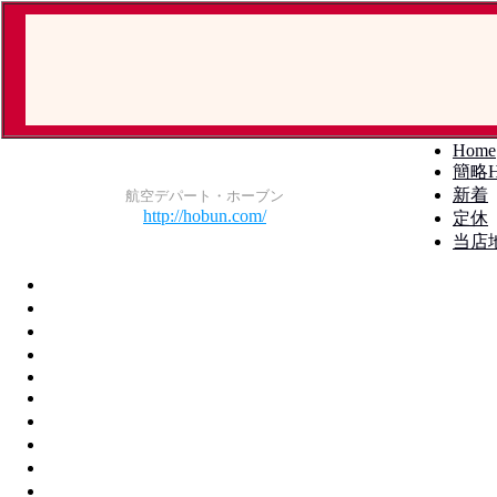
Home
簡略H
新着
航空デパート・ホーブン
http://hobun.com/
定休
当店