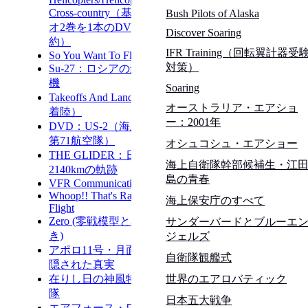
Bush Pilots of Alaska
Discover Soaring
IFR Training（回転翼計器受
対策）
Soaring
オーストラリア・エアショ
ー：2001年
オシュコシュ・エアショー
海上自衛隊幹部候補生・江
島の青春
海上保安庁のすべて
サンダーバードとブルーエ
ジェルズ
自衛隊観艦式
世界のエアロバティック
日本五大戦争