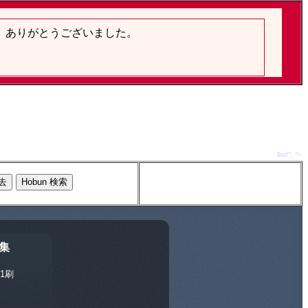
$url"; ?>