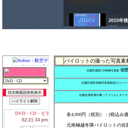
パイロットの撮った写真素
個
佐藤氏撮影CD南極写真集
佐藤氏撮影南極写真集動画入りバー
佐藤氏撮影飛行機（アメリカとオース
各4,000円（税別）：[税込み価格
元南極越冬隊パイロットの佐