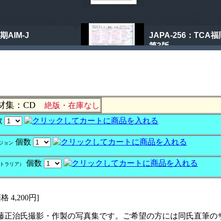
材集：CD
絶版・在庫なし
数
個数
ジョン
個数
トラリア）
 4,200円]
藤正治氏撮影・作製の写真集です。ご希望の方には同氏直筆の