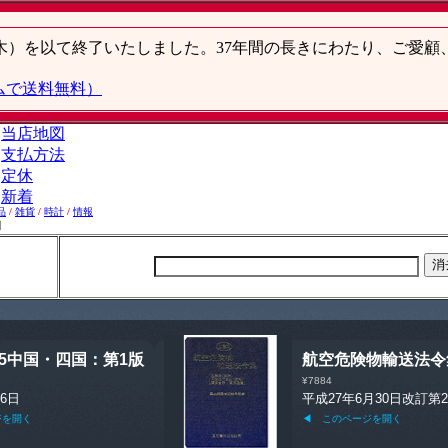
品
/
雑貨
/
時計
/
情報
】