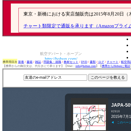
携帯用目次
新着
/
書籍
/
雑誌
/
問題集・就職
/
教材セット
/
DVD
/
書類
/
ログ
/
チャート
/
航空用
【携帯からの御注文は、代引きにて承ります】【Mail：
info@hobun.com
】【
携帯からHobunに電話