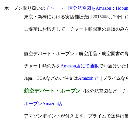
ホーブン取り扱いの
チャート・区分航空図をAmazon：Hob
東京・新橋における実店舗販売は2015年8月20
ご要望にお応えして、チャート類限定の通販のみ
航空デパート・ホーブン：航空用品・航空図書の専門店：The Number 
チャート類のみを
Amazon店にて通販
でお届けいた
Japa、TCAなどのご注文は
Amazonで
（プライムな
航空デパート・ホーブン
（区分航空図など、チ
ホーブンAmazon店
アマゾンポイントが付きます。プライムで送料は