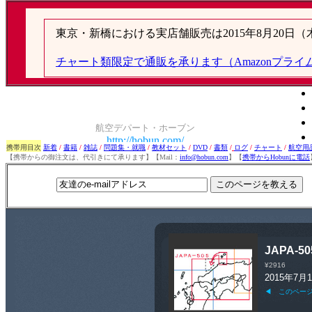
携帯用目次
新着
/
書籍
/
雑誌
/
問題集・就職
/
教材セット
/
DVD
/
書類
/
ログ
/
チャート
/
航空用
【携帯からの御注文は、代引きにて承ります】【Mail：
info@hobun.com
】【
携帯からHobunに電話