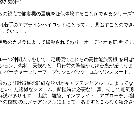
7,500円）
らの視点で旅客機の運航を疑似体験することができるシリーズ
たは若手のエアラインパイロットにとっても、見逃すことのでき
がっています。
複数のカメラによって撮影されており、オーディオも鮮 明で
ルーの仲間入りをして、定期便でこれらの高性能旅客機 を飛
ーション、燃料、天候など、飛行前の準備から舞台裏が始まりま
ィ パーチャーブリーフ、プッシュバック、エンジンスタート、
席および計器類の詳細な説明がキャプテンとクルーに よってな
、FMCといった複雑なシステム、離陸時に必要な計 算、そして電気
解説があります。 出航、離陸、インフライト、アプローチ、着
外の複数 のカメラアングルによって、あますところなく紹介さ