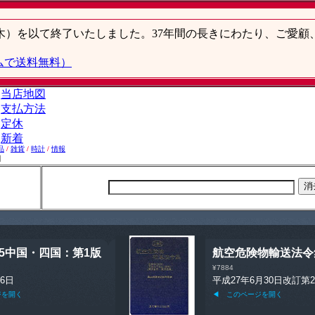
品
/
雑貨
/
時計
/
情報
】