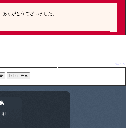
$url"; ?>