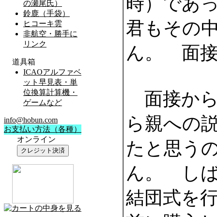
時）であ
君もその
ん。 面
面接から
ら親への
たと思う
ん。 し
結団式を