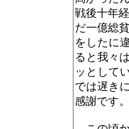
戦後十年
だ一億総
をしたに
ると我々
ッとして
では遅き
感謝です
この頃か