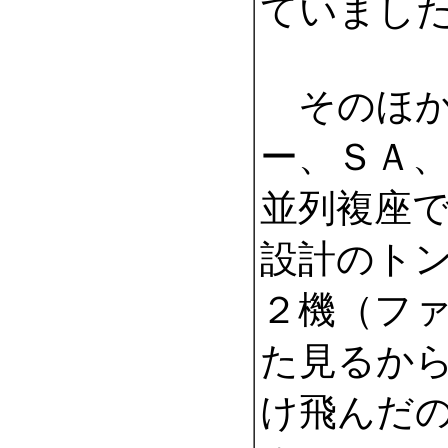
ていまし
そのほか
ー、ＳＡ
並列複座
設計のト
２機（フ
た見るか
け飛んだ