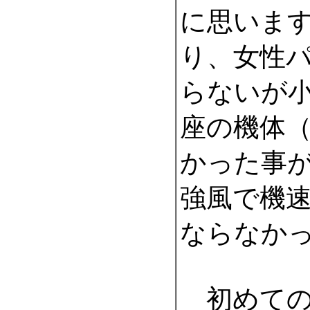
に思いま
り、女性
らないが
座の機体
かった事
強風で機
ならなか
初めての