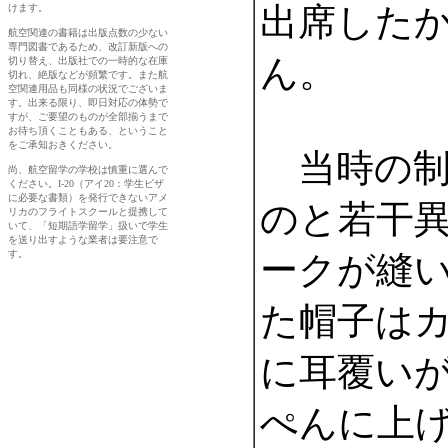
出席した
ん。
当時の制
のと若干
ークが縫
た帽子は
に耳覆い
ぺんに上