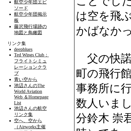
ことでし
は空を飛
かばなか
父の快諾
町の飛行
事務所に
数人いま
分鈴木 崇