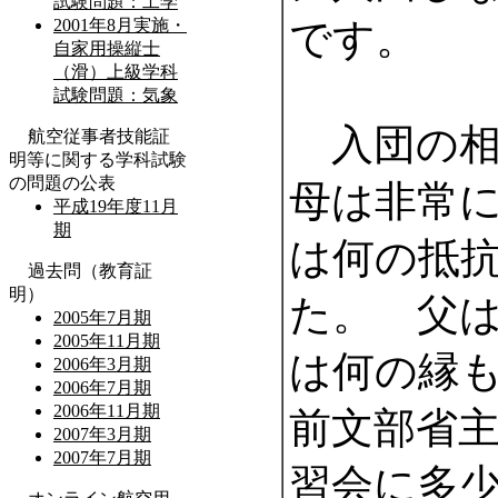
です。
入団の相
母は非常
は何の抵
た。 父
は何の縁
前文部省
習会に多