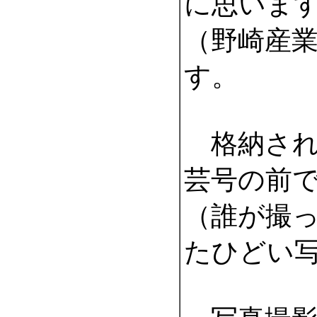
に思いま
（野崎産
す。
格納されて
芸号の前
（誰が撮
たひどい