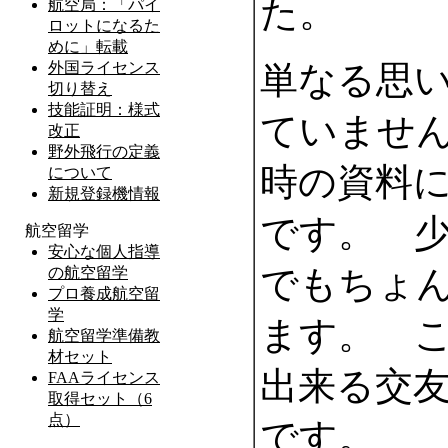
た。
単なる思
ていませ
時の資料
です。 
でもちょ
ます。 
出来る交
です。