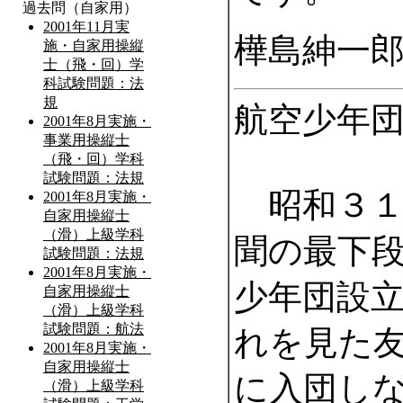
樺島紳一
航空少年
昭和３１
聞の最下
少年団設
れを見た
に入団し