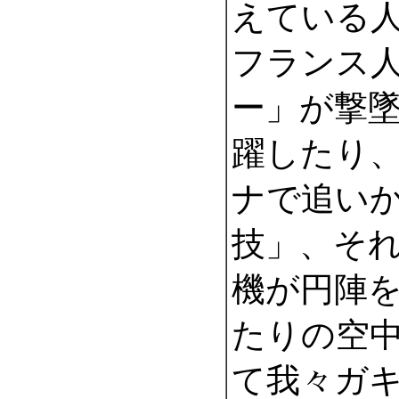
えている
フランス
ー」が撃
躍したり
ナで追い
技」、そ
機が円陣
たりの空
て我々ガ