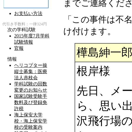
までご連絡くだ
「この事件は不
け付けます。
樺島紳一
根岸様
先日、メ
ら、思い
沢飛行場