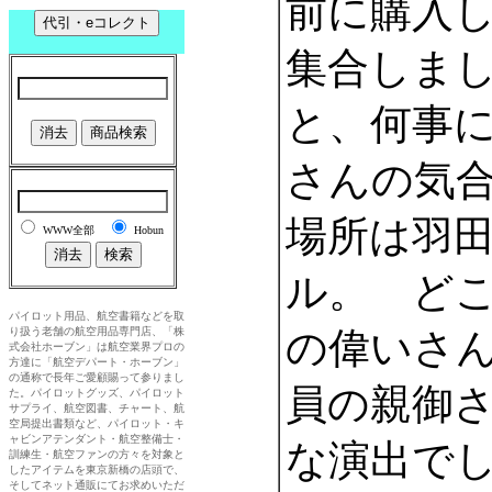
前に購入
集合しま
と、何事
さんの気
場所は羽
ル。 ど
の偉いさ
員の親御
な演出で