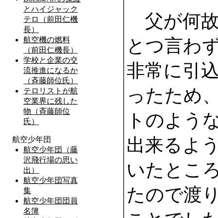
父が何故
とつ言わ
非常に引
ったため
トのよう
出来るよ
いたとこ
たので渡