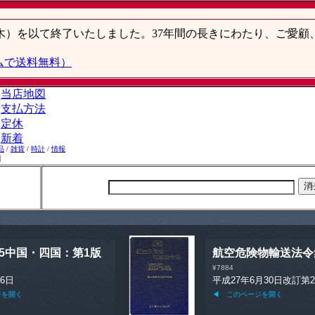
品
/
雑貨
/
時計
/
情報
】