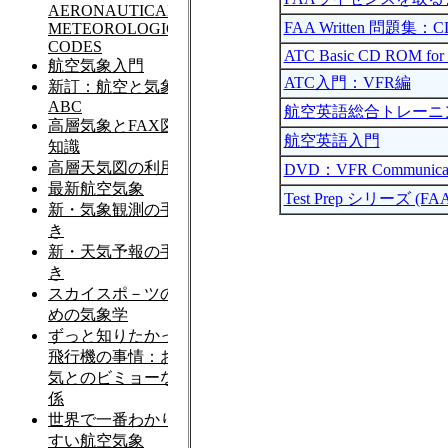
FAA Written 問題集：CD
ATC Basic CD ROM for
ATC入門：VFR編
航空英語総合トレーニ
航空英語入門
DVD：VFR Communicat
Test Prep シリーズ