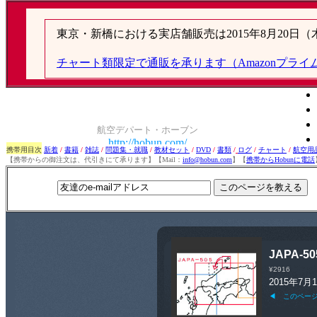
携帯用目次
新着
/
書籍
/
雑誌
/
問題集・就職
/
教材セット
/
DVD
/
書類
/
ログ
/
チャート
/
航空用
【携帯からの御注文は、代引きにて承ります】【Mail：
info@hobun.com
】【
携帯からHobunに電話