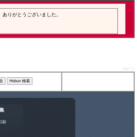
$url"; ?>