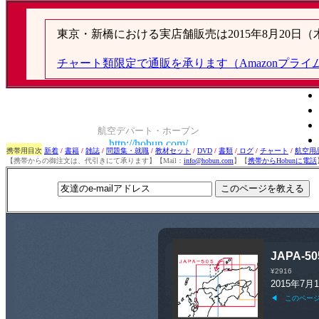
携帯用目次
新着
/
書籍
/
雑誌
/
問題集・就職
/
教材セット
/
DVD
/
書類
/
ログ
/
チャート
/
航空用
【携帯からの御注文は、代引きにて承ります】【Mail：
info@hobun.com
】【
携帯からHobunに電話