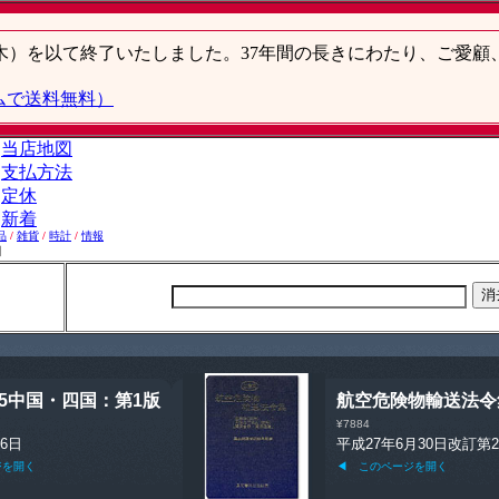
品
/
雑貨
/
時計
/
情報
】