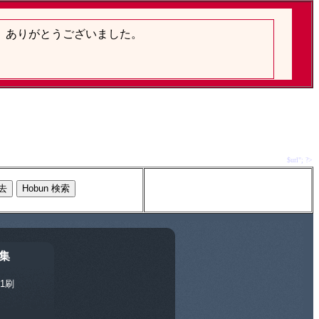
$url"; ?>