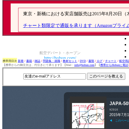
携帯用目次
新着
/
書籍
/
雑誌
/
問題集・就職
/
教材セット
/
DVD
/
書類
/
ログ
/
チャート
/
航空用
【携帯からの御注文は、代引きにて承ります】【Mail：
info@hobun.com
】【
携帯からHobunに電話