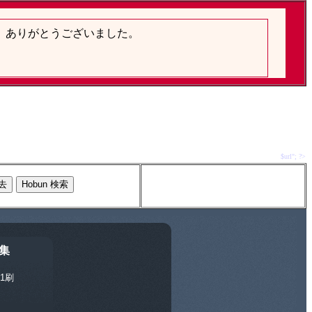
$url"; ?>