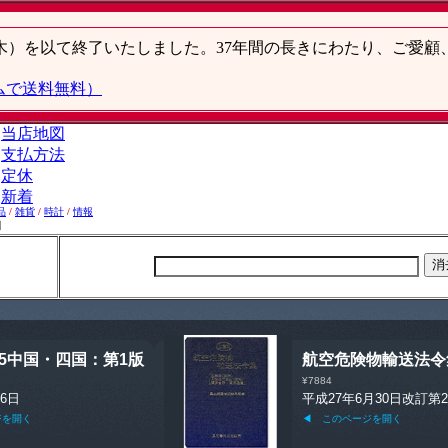
品
/
雑貨
/
時計
/
情報
】