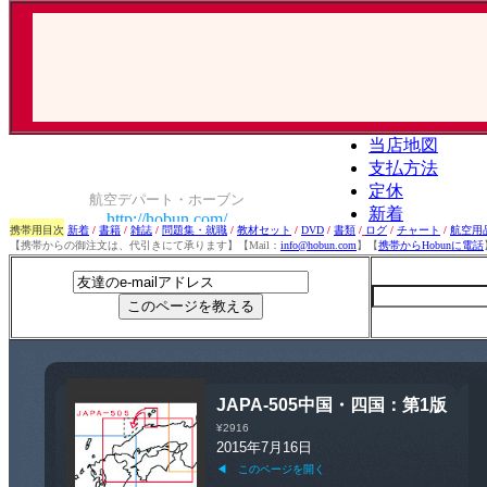
携帯用目次
新着
/
書籍
/
雑誌
/
問題集・就職
/
教材セット
/
DVD
/
書類
/
ログ
/
チャート
/
航空用
【携帯からの御注文は、代引きにて承ります】【Mail：
info@hobun.com
】【
携帯からHobunに電話