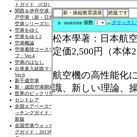
新・操縦教育講座
絶版です
個数
新・操縦教育講座
松本學著：日本航
定価2,500円（本体2
航空機の高性能化
識、新しい理論、