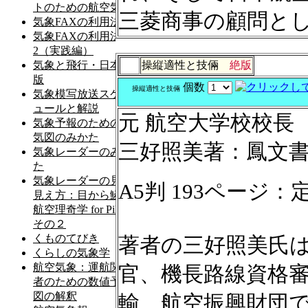
三菱商事の顧問と
操縦適性と技倆
絶版
個数
操縦適性と技倆
元 航空大学校校長
三好照美著：鳳文
A5判 193ページ：定
著者の三好照美氏
官、機長路線資格
輸、航空振興財団