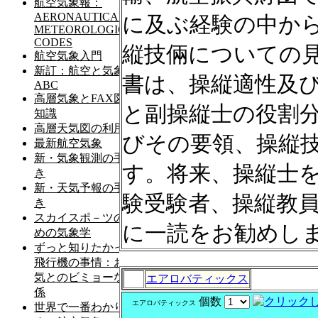
に及ぶ経験の中か
縦技倆についての
書は、操縦適性及
と副操縦士の役割
びその要領、操縦
す。将来、操縦士
験受験者、操縦教
に一読をお勧めし
エアロバティックス
個数
エアロバティックス