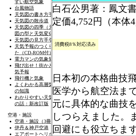
白石公男著：鳳文
定価4,752円（本体4
消費税8％対応済み
日本初の本格曲技
医学から航空法ま
元に具体的な曲技
しつらえました。
回避にも役立ちま