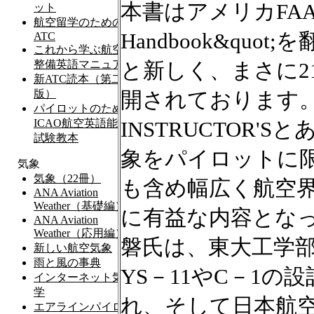
本書はアメリカFAAの“Avi
Handbook&qu
と新しく、まさに2
開されております。タ
INSTRUCTOR
象をパイロットに
も含め幅広く航空
に有益な内容とな
磐氏は、東大工学
YS－11やC－1
れ、そして日本航