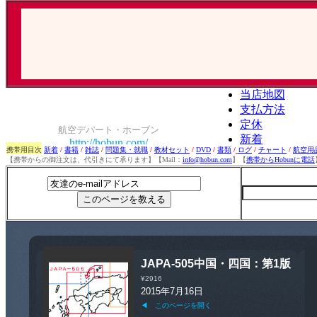
携帯用目次
新着
/
書籍
/
雑誌
/
問題集・就職
/
教材セット
/
DVD
/
書類
/
ログ
/
チャート
/
航空用
【携帯からの御注文は、代引きにて承ります】【Mail：
info@hobun.com
】【
携帯からHobunに電話