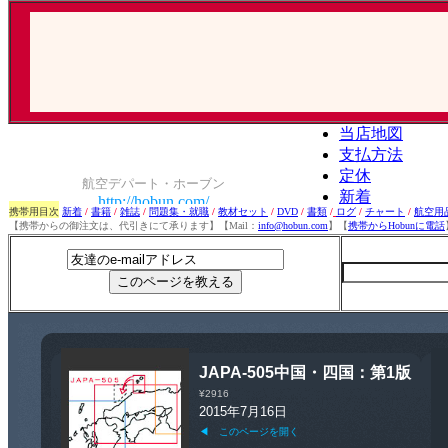
携帯用目次
新着
/
書籍
/
雑誌
/
問題集・就職
/
教材セット
/
DVD
/
書類
/
ログ
/
チャート
/
航空用
【携帯からの御注文は、代引きにて承ります】【Mail：
info@hobun.com
】【
携帯からHobunに電話