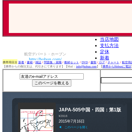
携帯用目次
新着
/
書籍
/
雑誌
/
問題集・就職
/
教材セット
/
DVD
/
書類
/
ログ
/
チャート
/
航空用
【携帯からの御注文は、代引きにて承ります】【Mail：
info@hobun.com
】【
携帯からHobunに電話