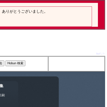
$url"; ?>