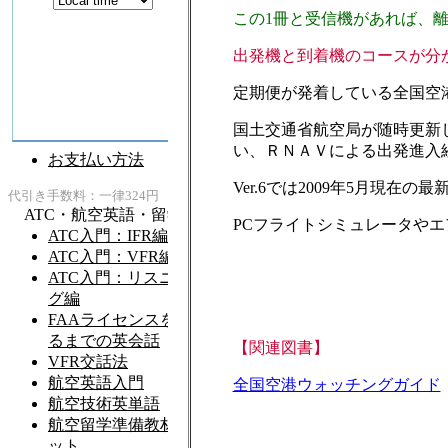
この1冊と受信機があれば、
出発機と到着機のコースが分
定期便が発着している全国空
国土交通省航空局が随時更新
い、ＲＮＡＶによる出発進入
Ver.6では2009年5月現
PCフライトシミュレータや
【関連図書】
全国空港ウォッチングガイド