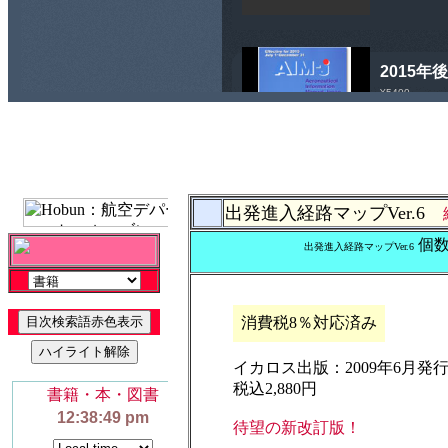
出発進入経路マップVer.6
個
出発進入経路マップVer.6
消費税8％対応済み
イカロス出版：2009年6月発行
税込2,880円
待望の新改訂版！