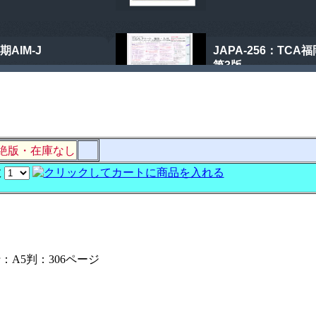
絶版・在庫なし
数
：A5判：306ページ