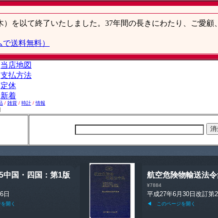
品
/
雑貨
/
時計
/
情報
】