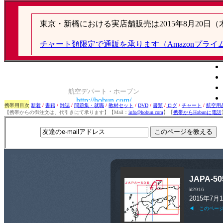
携帯用目次
新着
/
書籍
/
雑誌
/
問題集・就職
/
教材セット
/
DVD
/
書類
/
ログ
/
チャート
/
航空用
【携帯からの御注文は、代引きにて承ります】【Mail：
info@hobun.com
】【
携帯からHobunに電話