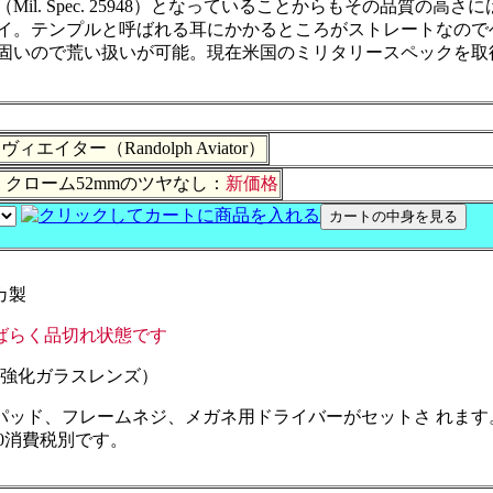
は米軍規格品（Mil. Spec. 25948）となっていることからもそ
イ。テンプルと呼ばれる耳にかかるところがストレートなので
固いので荒い扱いが可能。現在米国のミリタリースペックを取
ター（Randolph Aviator）
クローム52mmのツヤなし：
新価格
カ製
ばらく品切れ状態です
の強化ガラスレンズ）
パッド、フレームネジ、メガネ用ドライバーがセットさ れます
00消費税別です。