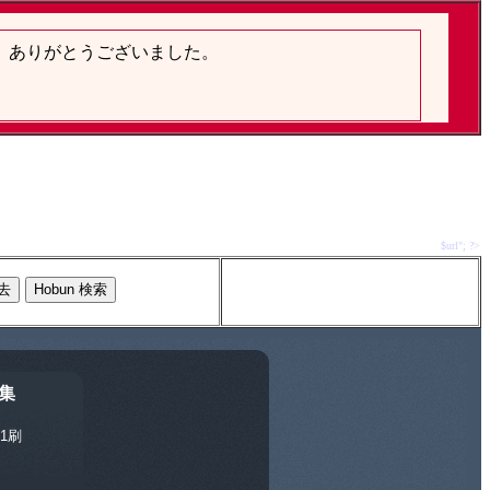
$url"; ?>