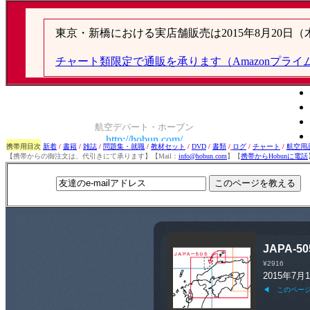
携帯用目次
新着
/
書籍
/
雑誌
/
問題集・就職
/
教材セット
/
DVD
/
書類
/
ログ
/
チャート
/
航空用
【携帯からの御注文は、代引きにて承ります】【Mail：
info@hobun.com
】【
携帯からHobunに電話