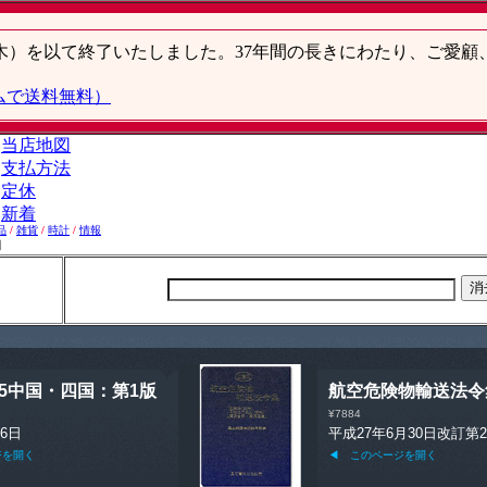
品
/
雑貨
/
時計
/
情報
】