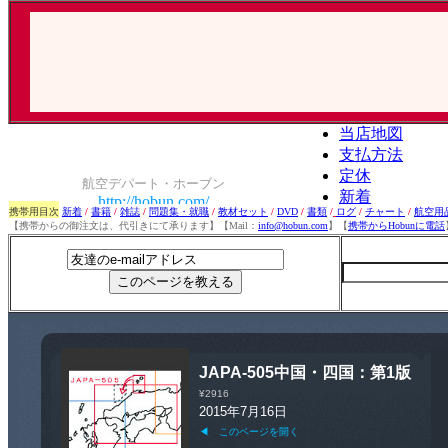
携帯用目次
新着
/
書籍
/
雑誌
/
問題集・就職
/
教材セット
/
DVD
/
書類
/
ログ
/
チャート
/
航空用
【携帯からの御注文は、代引きにて承ります】【Mail：
info@hobun.com
】【
携帯からHobunに電話