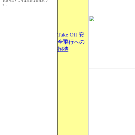
Take Off 安
全飛行への
招待