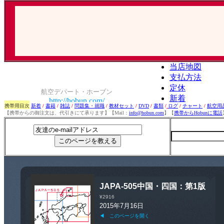
携帯用目次
新着
/
書籍
/
雑誌
/
問題集・就職
/
教材セット
/
DVD
/
書類
/
ログ
/
チャート
/
航空用
【携帯からの御注文は、代引きにて承ります】【Mail：
info@hobun.com
】【
携帯からHobunに電話