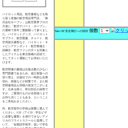
個数
Take Off 安全飛行への招待