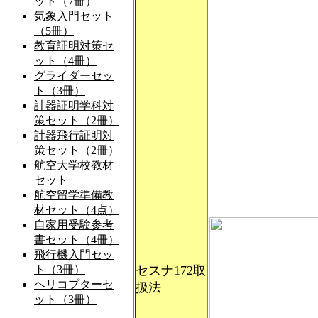
セスナ172取
扱法