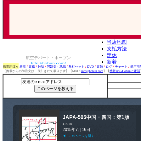
携帯用目次
新着
/
書籍
/
雑誌
/
問題集・就職
/
教材セット
/
DVD
/
書類
/
ログ
/
チャート
/
航空用
【携帯からの御注文は、代引きにて承ります】【Mail：
info@hobun.com
】【
携帯からHobunに電話