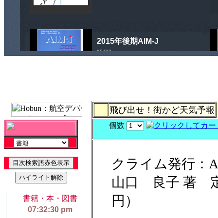
飛び出せ！街かど天気予報
個数
クライム発行：A5
山口 良子 著 定価
円）