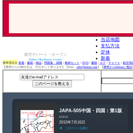
携帯用目次
新着
/
書籍
/
雑誌
/
問題集・就職
/
教材セット
/
DVD
/
書類
/
ログ
/
チャート
/
航空用
【携帯からの御注文は、代引きにて承ります】【Mail：
info@hobun.com
】【
携帯からHobunに電話