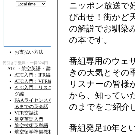
ニッポン放送で
び出せ！街かど
の解説でお馴染
の本です。
番組専用のウェ
きの天気とその
リスナーの皆様
から、知ってい
のまでをご紹介
番組発足10年と