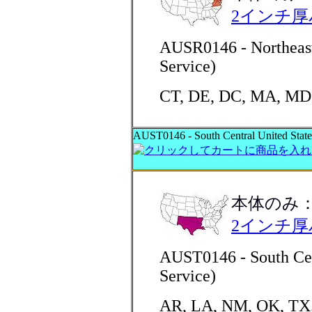
2インチ
AUSR0146 - Northeast 
Service)
CT, DE, DC, MA, MD,
AUST0146 - South Central United States
本体のみ
2インチ
AUST0146 - South Cent
Service)
AR, LA, NM, OK, TX. T