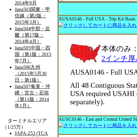
AUSA0146 - Full USA - Trip Kit Basic 
本体のみ
2インチ
AUSA0146 - Full USA 
All 48 Contiguous Stat
USA required USAHI or
separately).
AUSC0146 - East and Central United Sta