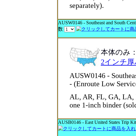
separately).
AUSW0146 - Southeast and South Central
数
本体のみ
2インチ
AUSW0146 - Southeast 
- (Enroute Low Servic
AL, AR, FL, GA, LA, 
one 1-inch binder (sol
AUSB0146 - East United States Trip Kit