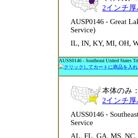
2インチ
AUSP0146 - Great Lake
Service)
IL, IN, KY, MI, OH, W
AUSS0146 - Southeast United States Tri
本体のみ
2インチ
AUSS0146 - Southeast 
Service
AL, FL, GA, MS, NC,