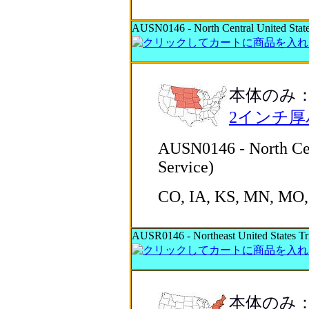
AUSN0146 - North Central United States
本体のみ
2インチ
AUSN0146 - North Cent
Service)
CO, IA, KS, MN, MO,
AUSR0146 - Northeast United States Tri
本体のみ