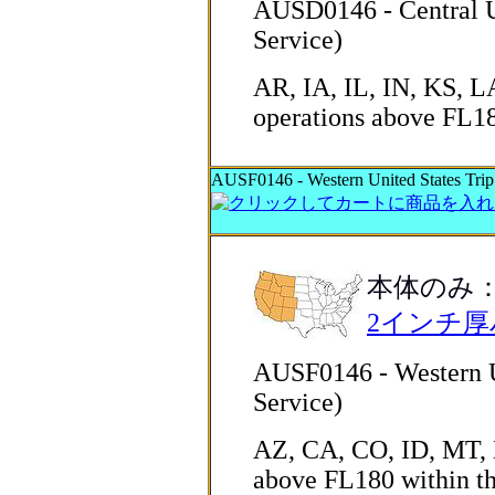
AUSD0146 - Central Un
Service)
AR, IA, IL, IN, KS, 
operations above FL1
AUSF0146 - Western United States Trip 
本体のみ
2インチ
AUSF0146 - Western Un
Service)
AZ, CA, CO, ID, MT, 
above FL180 within 