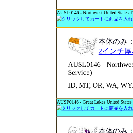
AUSL0146 - Northwest United States Tri
本体のみ
2インチ
AUSL0146 - Northwest 
Service)
ID, MT, OR, WA, WY
AUSP0146 - Great Lakes United States T
本体のみ