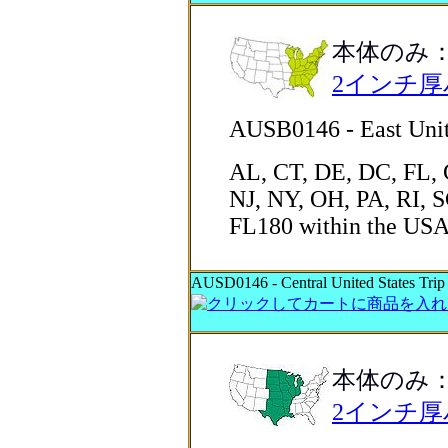
本体のみ
2インチ
AUSB0146 - East Unite
AL, CT, DE, DC, FL,
NJ, NY, OH, PA, RI, 
FL180 within the US
AUSD0146 - Central United States Trip 
本体のみ
2インチ