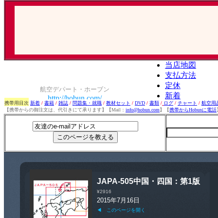
携帯用目次
新着
/
書籍
/
雑誌
/
問題集・就職
/
教材セット
/
DVD
/
書類
/
ログ
/
チャート
/
航空用
【携帯からの御注文は、代引きにて承ります】【Mail：
info@hobun.com
】【
携帯からHobunに電話