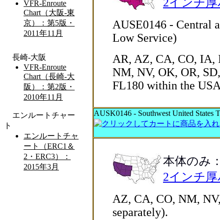
2インチ
AUSE0146 - Central an
Low Service)
AR, AZ, CA, CO, IA, 
NM, NV, OK, OR, SD, 
FL180 within the US
AUSK0146 - Southwest United States Tr
本体のみ
2インチ
AZ, CA, CO, NM, NV, U
separately).