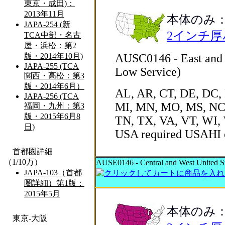
本体のみ
2インチ
AUSC0146 - East and C
Low Service)
AL, AR, CT, DE, DC, 
MI, MN, MO, MS, NC,
TN, TX, VA, VT, WI, 
USA required USAHI
AUSE0146 - Central and West United Sta
本体のみ