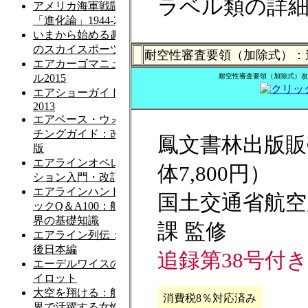
ラベル類の詳
耐空性審査要領（加除式）：
耐空性審査要領（加除式）改訂
鳳文書林出版販売
体7,800円）
国土交通省航空
課 監修
追録第38号付き
消費税8％対応済み