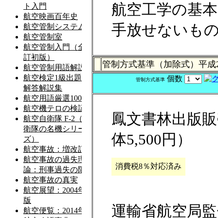
航空工学の基
手放せないも
管制方式基準（加除式）平成2
個数
管制方式基準
鳳文書林出版販売
体5,500円）
消費税8％対応済み
運輸省航空局監