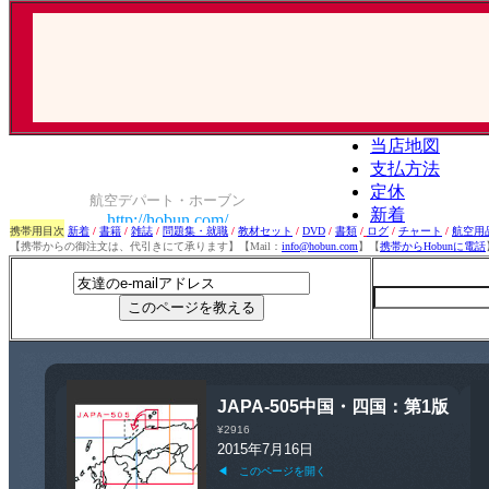
携帯用目次
新着
/
書籍
/
雑誌
/
問題集・就職
/
教材セット
/
DVD
/
書類
/
ログ
/
チャート
/
航空用
【携帯からの御注文は、代引きにて承ります】【Mail：
info@hobun.com
】【
携帯からHobunに電話