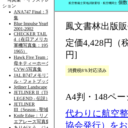
個
航空整備士実地試験要領・航空機関士
鳳文書林出版販
定価4,428円（
円]
消費税8％対応済み
A4判・148ペー
代わりに航空整
協会発行）を