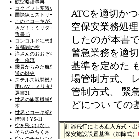
ATCを適切か
空保安業務処理
したのが本書で
警急業務を適切
基準を定めた 
場管制方式、 
管制方式、 緊
どについ ての
計器飛行による進入方式・出
保安施設設置基準（加除式）