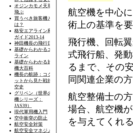
航空機を中心
術上の基準を
飛行機、回転翼
式飛行船、発
るまで、その安
同関連企業の方
航空整備士の
場合、航空機
を与えてくれ