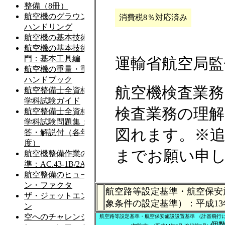
消費税8％対応済み
運輸省航空局監
航空機検査業務
検査業務の理
図れます。※追
までお願い申
航空路等設定基準・航空保安
象条件の設定基準）：平成13年5
航空路等設定基準・航空保安施設設置基準 （計器飛行に
個