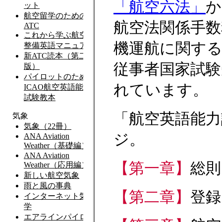
「航空六法」
か
航空法関係手数
機運航に関す
従事者国家試験
れています。
「航空英語能力
ジ。
【第一章】
総則
【第二章】
登録