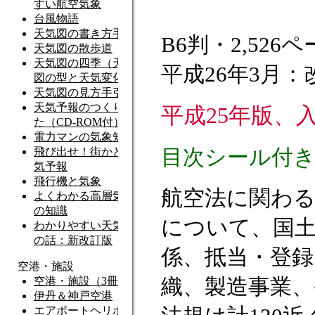
B6判・2,52
平成26年3月：
平成25年版、
目次シール付
航空法に関わ
について、国土
係、抵当・登録
織、製造事業、