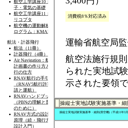
3,400円）
消費税8％対応済み
運輸省航空局監
航空法施行規則
られた実地試
示された要領
操縦士実地試験実施基準・細則
操縦士実地試験実施基準・細則(滑空機)（平成11年3