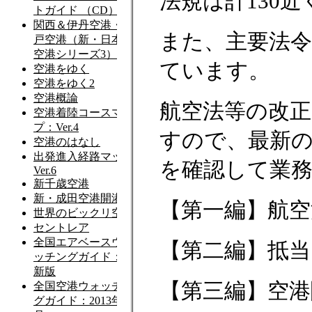
法規は計130
また、主要法令
ています。
航空法等の改
すので、最新
を確認して業
【第一編】航空
【第二編】抵当
【第三編】空港