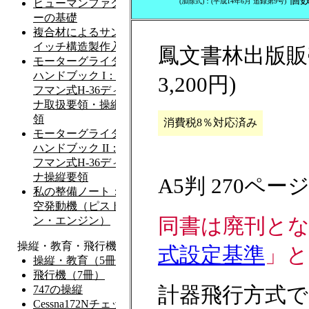
(加除式)：(平成14年6月 追録第9号)
鳳文書林出版販売
3,200円)
消費税8％対応済み
A5判 270ペー
同書は廃刊と
式設定基準
」と
計器飛行方式