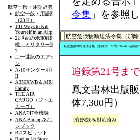
を定める告示
令集
」を参照
航空危険物輸送法令集（加除式：
航空危険物輸送法令集（加除式：平成21年4月 追録第21
追録第21号ま
鳳文書林出版販売
体7,300円）
消費税8％対応済み