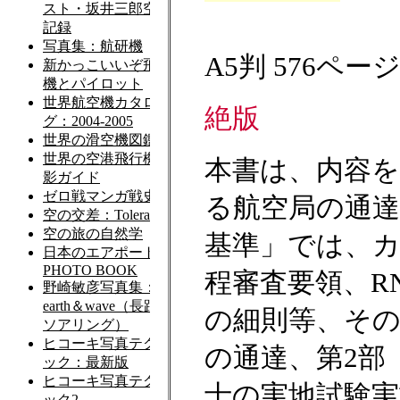
A5判 576ペー
絶版
本書は、内容
る航空局の通達
基準」では、
程審査要領、R
の細則等、その他
の通達、第2部
士の実地試験実