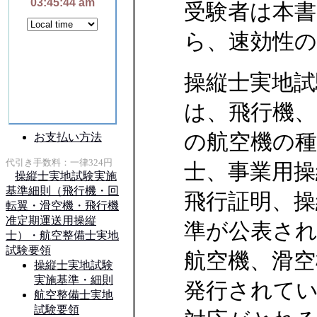
受験者は本
ら、速効性
操縦士実地試
は、飛行機、
の航空機の
士、事業用操
飛行証明、操
準が公表さ
航空機、滑
発行されて