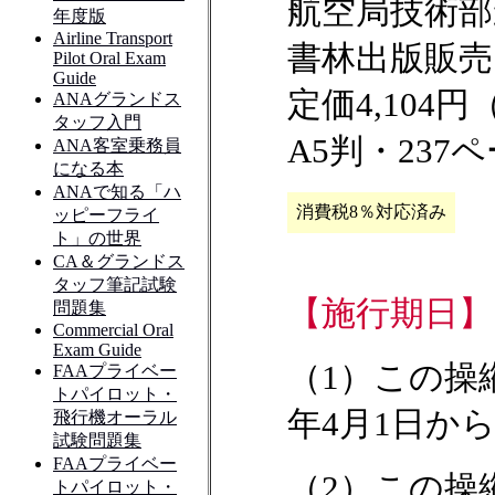
航空局技術部
書林出版販売
定価4,104
A5判・237
消費税8％対応済み
【施行期日】
（1）この操
年4月1日か
（2）この操