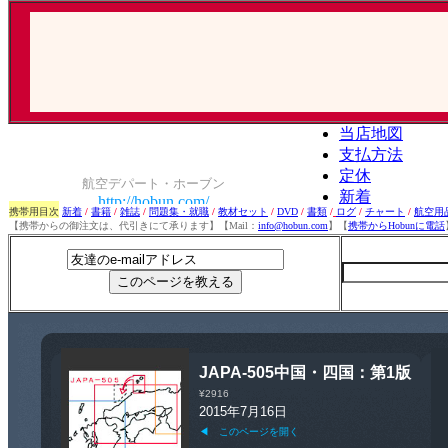
携帯用目次
新着
/
書籍
/
雑誌
/
問題集・就職
/
教材セット
/
DVD
/
書類
/
ログ
/
チャート
/
航空用
【携帯からの御注文は、代引きにて承ります】【Mail：
info@hobun.com
】【
携帯からHobunに電話