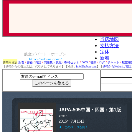
携帯用目次
新着
/
書籍
/
雑誌
/
問題集・就職
/
教材セット
/
DVD
/
書類
/
ログ
/
チャート
/
航空用
【携帯からの御注文は、代引きにて承ります】【Mail：
info@hobun.com
】【
携帯からHobunに電話