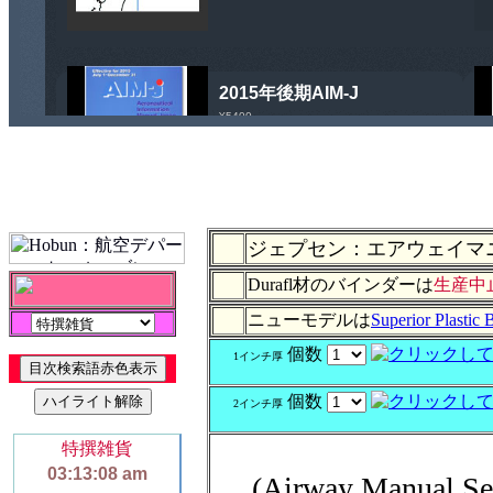
ジェプセン：エアウェイマ
Durafl材のバインダーは
生産中
ニューモデルは
Superior Plastic 
個数
1インチ厚
個数
2インチ厚
(Airway Manual 