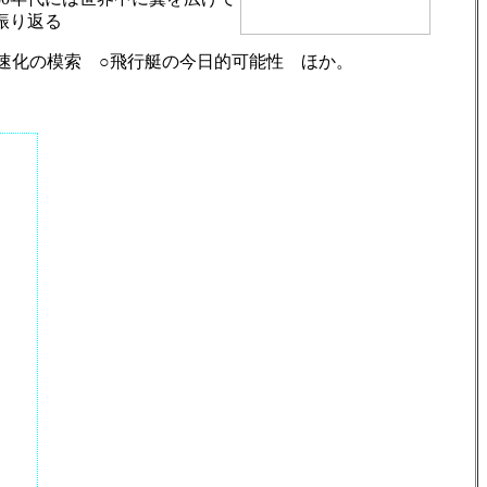
を振り返る
高速化の模索 ○飛行艇の今日的可能性 ほか。