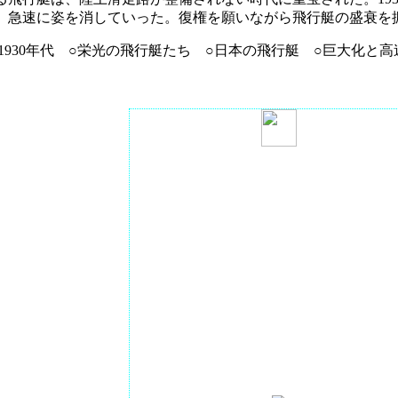
、急速に姿を消していった。復権を願いながら飛行艇の盛衰
1930年代 ○栄光の飛行艇たち ○日本の飛行艇 ○巨大化と