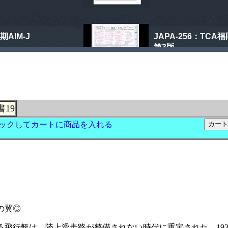
19
爛の翼◎
る飛行艇は、陸上滑走路が整備されない時代に重宝された。19