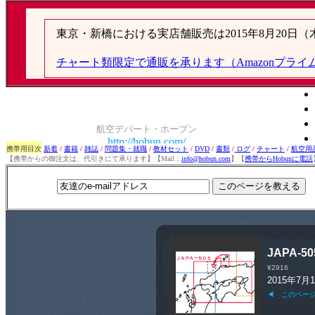
携帯用目次
新着
/
書籍
/
雑誌
/
問題集・就職
/
教材セット
/
DVD
/
書類
/
ログ
/
チャート
/
航空用
【携帯からの御注文は、代引きにて承ります】【Mail：
info@hobun.com
】【
携帯からHobunに電話