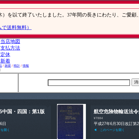
品
/
雑貨
/
時計
/
情報
】