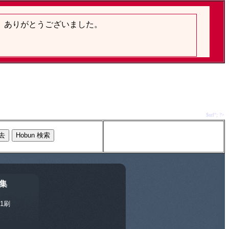
$url"; ?>