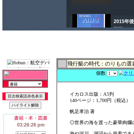
飛行艇の時代：のりもの選書
個数
イカロス出版：A5判
140ページ：1,700円（税込）
帆足孝治 著
◎世界の海を渡った豪華絢
海や河川、湖沼から発着でき