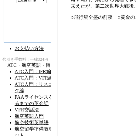
栄えたが、第二次世界大戦後
○飛行艇全盛の前夜 ○黄金の