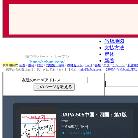
携帯用目次
新着
/
書籍
/
雑誌
/
問題集・就職
/
教材セット
/
DVD
/
書類
/
ログ
/
チャート
/
航空用
【携帯からの御注文は、代引きにて承ります】【Mail：
info@hobun.com
】【
携帯からHobunに電話