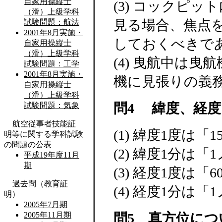
(3) コックピ
見る場合、焦点
しておくべきで
(4) 曳航中は
機に見張りの義
問4 緯度、経
(1) 緯度1度は
(2) 緯度1分
(3) 経度1度は
(4) 経度1分
問5 真方位に