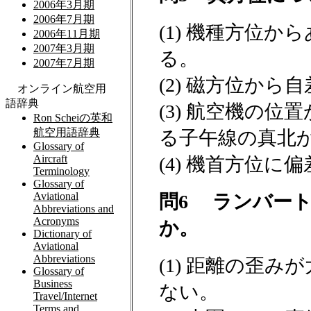
(1) 機種方位
る。
(2) 磁方位か
(3) 航空機の
る子午線の真北
(4) 機首方位
問6 ランバー
か。
(1) 距離の歪
ない。