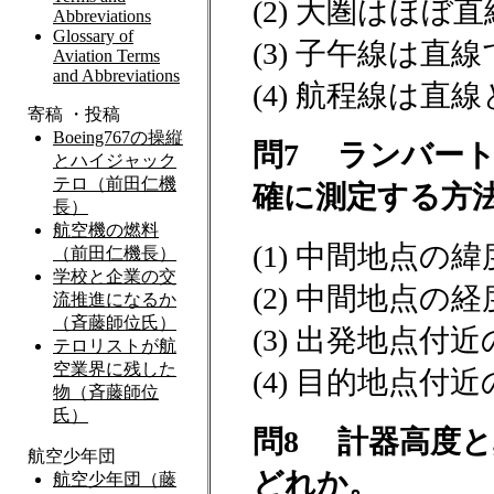
(2) 大圏はほ
(3) 子午線は直
(4) 航程線は直
問7 ランバー
確に測定する方
(1) 中間地点
(2) 中間地点
(3) 出発地点
(4) 目的地点
問8 計器高度
どれか。