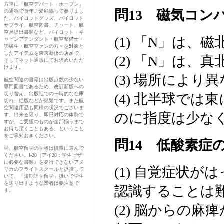
問13 磁気コン
(1) 「N」は、
(2) 「N」は、
(3) 場所によ
(4) 北半球で
のに指度は少な
問14 低酸素症
(1) 自覚症状
認識することは
(2) 脳からの