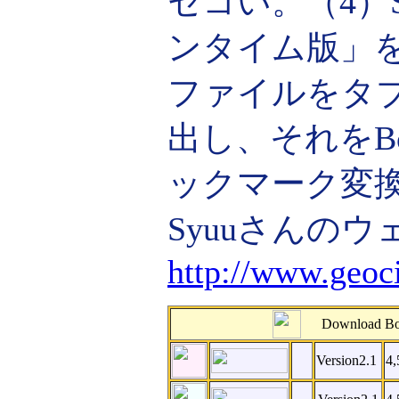
セコい。（4）
ンタイム版」
ファイルをタ
出し、それをBo
ックマーク変
Syuuさんの
http://www.geoci
Download B
Version2.1
4,