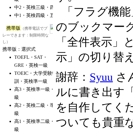
「フラグ機能
のブックマー
「全件表示」
示」の切り替
謝辞：
Syuu
さ
ルに書き出す
を自作してく
ついても貴重