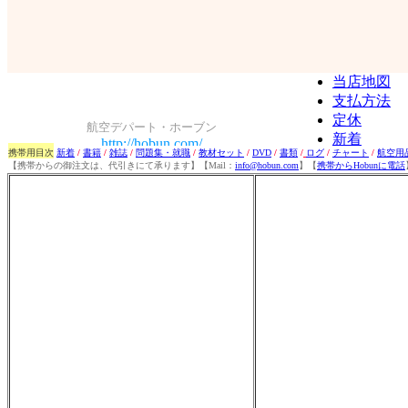
携帯用目次
新着
/
書籍
/
雑誌
/
問題集・就職
/
教材セット
/
DVD
/
書類
/
ログ
/
チャート
/
航空用
【携帯からの御注文は、代引きにて承ります】【Mail：
info@hobun.com
】【
携帯からHobunに電話