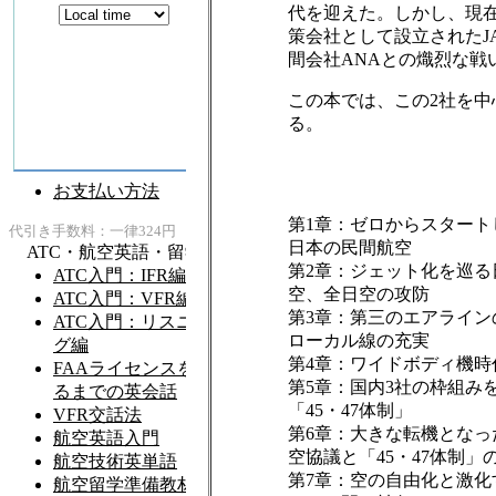
代を迎えた。しかし、現
策会社として設立されたJ
間会社ANAとの熾烈な戦
この本では、この2社を
る。
第1章：ゼロからスタート
日本の民間航空
第2章：ジェット化を巡る
空、全日空の攻防
第3章：第三のエアライン
ローカル線の充実
第4章：ワイドボディ機時
第5章：国内3社の枠組み
「45・47体制」
第6章：大きな転機となっ
空協議と「45・47体制」
第7章：空の自由化と激化