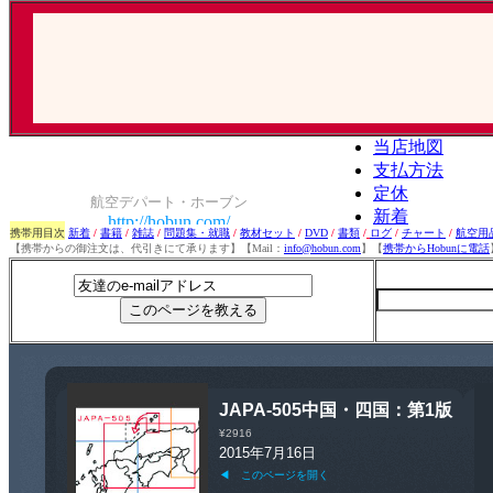
携帯用目次
新着
/
書籍
/
雑誌
/
問題集・就職
/
教材セット
/
DVD
/
書類
/
ログ
/
チャート
/
航空用
【携帯からの御注文は、代引きにて承ります】【Mail：
info@hobun.com
】【
携帯からHobunに電話